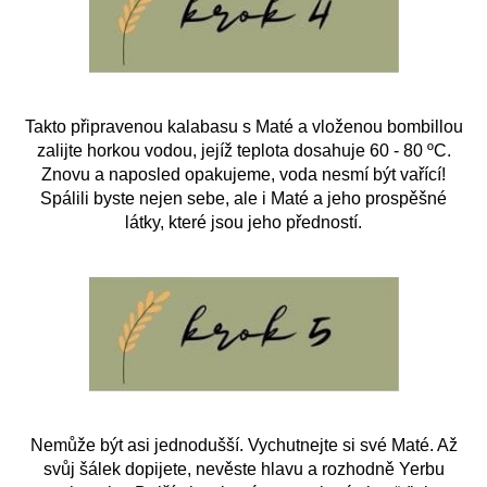
Takto připravenou kalabasu s Maté a vloženou bombillou
zalijte horkou vodou, jejíž teplota dosahuje 60 - 80 ºC.
Znovu a naposled opakujeme, voda nesmí být vařící!
Spálili byste nejen sebe, ale i Maté a jeho prospěšné
látky, které jsou jeho předností.
Nemůže být asi jednodušší. Vychutnejte si své Maté. Až
svůj šálek dopijete, nevěste hlavu a rozhodně Yerbu