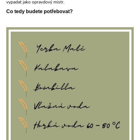
vypadat jako opravdový mistr.
a
Co tedy budete potřebovat?
j
í
t
?
HLEDAT
D
o
p
o
r
u