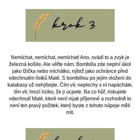
Nemíchat, nemíchat, nemíchat! Ano, svádí to a zvyk je
železná košile. Ale věřte nám. Bombilla zde neplní úkol
jako lžička nebo míchátko, nýbrž jako ochránce před
vdechnutím lístků Maté. S bombillou po jejím vložení do
kalabasy už nehýbejte. Čím víc neplechy s ní napácháte,
tím víc hrozí riziko, že ji ucpete. Ba co hůř, riskujete
vdechnutí Maté, které není nijak příjemné a rozhodně to
není ten pravý požitek, který byste z tohoto nápoje měli
mít.