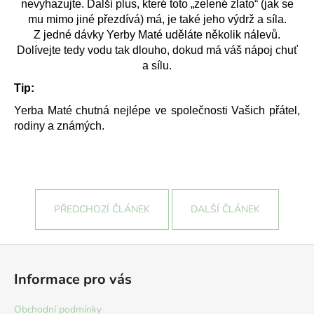
nevyhazujte. Další plus, které toto „zelené zlato“ (jak se
mu mimo jiné přezdívá) má, je také jeho výdrž a síla.
Z jedné dávky Yerby Maté uděláte několik nálevů.
Dolívejte tedy vodu tak dlouho, dokud má váš nápoj chuť
a sílu.
Tip:
Yerba Maté chutná nejlépe ve společnosti Vašich přátel,
rodiny a známých.
PŘEDCHOZÍ ČLÁNEK
DALŠÍ ČLÁNEK
Z
á
Informace pro vás
p
a
Obchodní podmínky