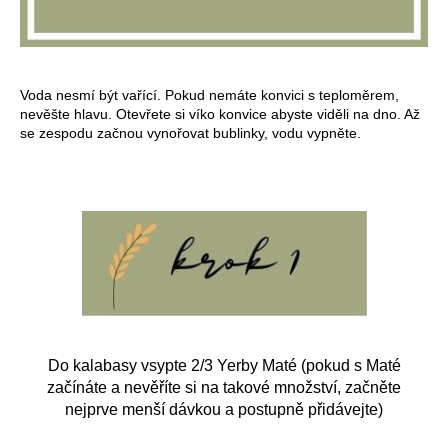
č
u
j
e
m
Voda nesmí být vařící. Pokud nemáte konvici s teploměrem,
e
nevěšte hlavu. Otevřete si víko konvice abyste viděli na dno. Až
se zespodu začnou vynořovat bublinky, vodu vypněte.
Do kalabasy vsypte 2/3 Yerby Maté (pokud s Maté
začínáte a nevěříte si na takové množství, začněte
nejprve menší dávkou a postupně přidávejte)