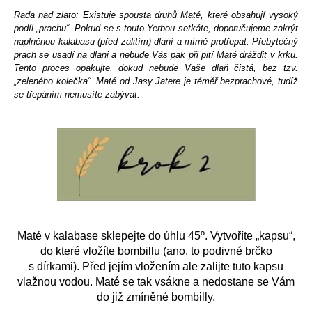
Rada nad zlato: Existuje spousta druhů Maté, které obsahují vysoký
podíl „prachu“. Pokud se s touto Yerbou setkáte, doporučujeme zakrýt
naplněnou kalabasu (před zalitím) dlaní a mírně protřepat. Přebytečný
prach se usadí na dlani a nebude Vás pak při pití Maté dráždit v krku.
Tento proces opakujte, dokud nebude Vaše dlaň čistá, bez tzv.
„zeleného kolečka“.
Maté od Jasy Jatere je téměř bezprachové, tudíž
se třepáním nemusíte zabývat.
Maté v kalabase sklepejte do úhlu 45º. Vytvoříte „kapsu“,
do které vložíte bombillu (ano, to podivné brčko
s dírkami). Před jejím vložením ale zalijte tuto kapsu
vlažnou vodou. Maté se tak vsákne a nedostane se Vám
do již zmíněné bombilly.