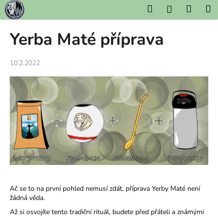
K
Přejít
Hledat
Nákup
M
Přihlášení
na
o
obsah
Zpět
Zpět
košík
š
Yerba Maté příprava
í
C
k
10.2.2022
o
p
o
t
ř
e
b
u
j
e
Ač se to na první pohled nemusí zdát, příprava Yerby Maté není
t
žádná věda.
e
Až si osvojíte tento tradiční rituál, budete před přáteli a známými
n