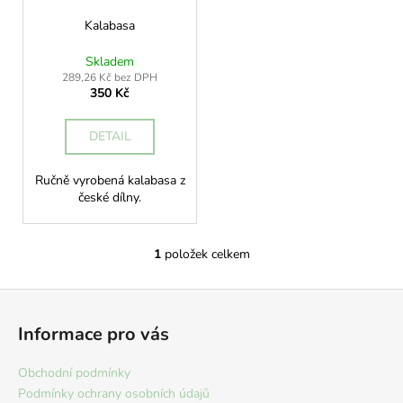
r
ů
a
o
Kalabasa
j
d
Skladem
í
u
289,26 Kč bez DPH
t
350 Kč
k
?
t
DETAIL
ů
Ručně vyrobená kalabasa z
české dílny.
HLEDAT
1
položek celkem
O
v
D
Z
l
o
á
á
p
Informace pro vás
d
p
o
a
r
a
Obchodní podmínky
c
u
t
Podmínky ochrany osobních údajů
í