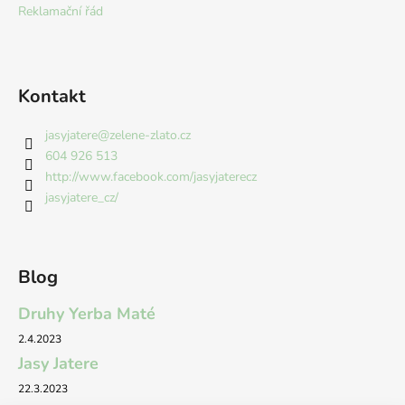
č
í
Reklamační řád
p
u
r
j
v
e
k
m
Kontakt
y
e
v
ý
jasyjatere
@
zelene-zlato.cz
p
604 926 513
i
http://www.facebook.com/jasyjaterecz
s
jasyjatere_cz/
u
Blog
Druhy Yerba Maté
2.4.2023
Jasy Jatere
22.3.2023