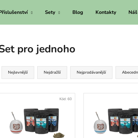
Příslušenství
Sety
Blog
Kontakty
Náš
Co potřebujete najít?
Set pro jednoho
HLEDAT
Ř
a
Nejlevnější
Nejdražší
Nejprodávanější
Abecedn
z
Doporučujeme
e
V
n
ý
Kód:
60
p
p
r
s
o
p
d