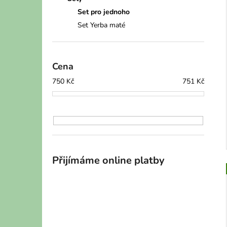
l
Set pro jednoho
Set Yerba maté
Cena
750
Kč
751
Kč
Přijímáme online platby