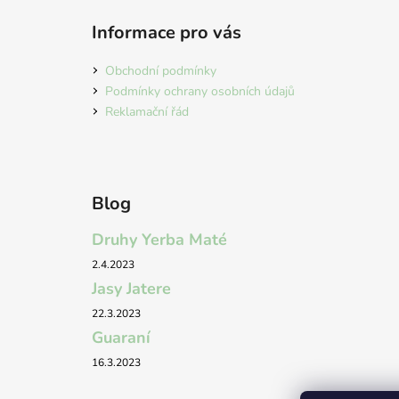
á
Informace pro vás
p
a
Obchodní podmínky
t
Podmínky ochrany osobních údajů
í
Reklamační řád
Blog
Druhy Yerba Maté
2.4.2023
Jasy Jatere
22.3.2023
Guaraní
16.3.2023