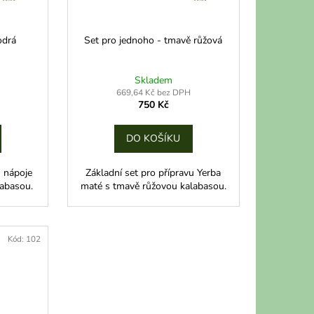
odrá
Set pro jednoho - tmavě růžová
Skladem
669,64 Kč bez DPH
750 Kč
DO KOŠÍKU
u nápoje
Základní set pro přípravu Yerba
labasou.
maté s tmavě růžovou kalabasou.
Kód:
102