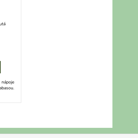
utá
u nápoje
labasou.