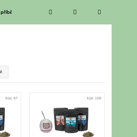
Hledat
Přihlášení
Nákupní
 příběh
košík
ě
Kód:
87
Kód:
108