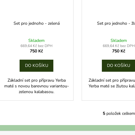
Set pro jednoho - zelená
Set pro jednoho - žl
Skladem
Skladem
669,64 Kč bez DPH
669,64 Kč bez DPH
750 Kč
750 Kč
DO KOŠÍKU
DO KOŠÍKU
Základní set pro přípravu Yerba
Základní set pro příprav
maté s novou barevnou variantou-
Yerba maté se žlutou ka
zelenou kalabasou.
5
položek celkem
O
v
l