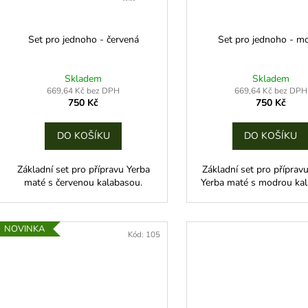
r
u
o
k
d
Set pro jednoho - červená
Set pro jednoho - m
t
u
ů
k
Skladem
Skladem
t
669,64 Kč bez DPH
669,64 Kč bez DPH
750 Kč
750 Kč
ů
DO KOŠÍKU
DO KOŠÍKU
Základní set pro přípravu Yerba
Základní set pro příprav
maté s červenou kalabasou.
Yerba maté s modrou ka
NOVINKA
Kód:
105