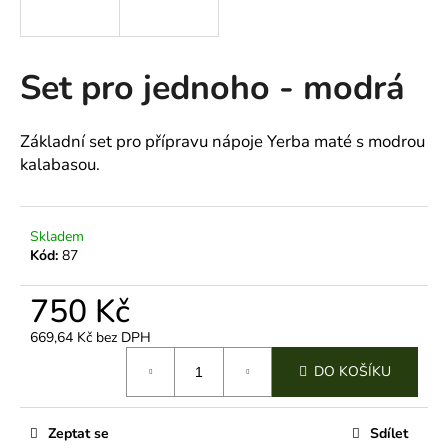
a
j
í
Set pro jednoho - modrá
t
?
Základní set pro přípravu nápoje Yerba maté s modrou
kalabasou.
HLEDAT
Skladem
Kód:
87
750 Kč
D
o
669,64 Kč bez DPH
Měrná
p
DO KOŠÍKU
cena:
o
r
u
Zeptat se
Sdílet